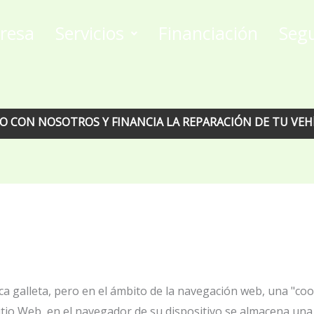
resa
Servicios
Financiación
Seg
OSOTROS Y FINANCIA LA REPARACIÓN DE TU VEHÍCULO
fica galleta, pero en el ámbito de la navegación web, una "c
itio Web, en el navegador de su dispositivo se almacena un