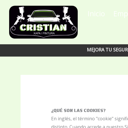
Ir
contenido
Inicio
Emp
al
contenido
MEJORA TU SEGURO CON N
¿QUÉ SON LAS COOKIES?
En inglés, el término "cookie" signi
distinto. Cuando accede a nuestro S