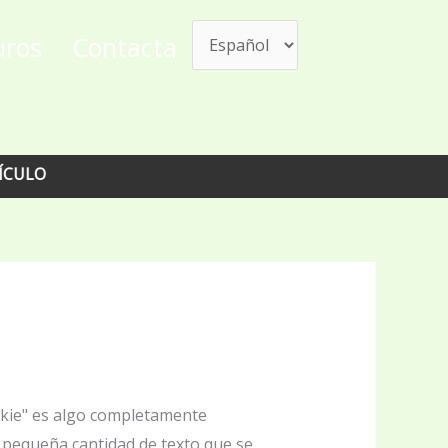
uros
Contacta
ookie" es algo completamente
a pequeña cantidad de texto que se